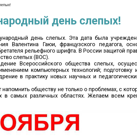
лепых!
народный день слепых!
ународный день слепых. Эта дата была учреждена
ия Валентина Гаюи, французского педагога, ос
бретателя рельефного шрифта. В России защитой пра
ство слепых (ВОС).
ждение Всероссийского общества слепых, осуще
именением компьютерных технологий; подготовку
дрение в практику новых научных и педагогически
напомнить обществу не только о проблемах, с кото
ях в самых различных областях. Желаем всем креп